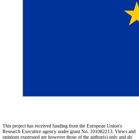
This project has received funding from the European Union's
Research Executive agency under grant No. 101082213. Views and
opinions expressed are however those of the author(s) only and do