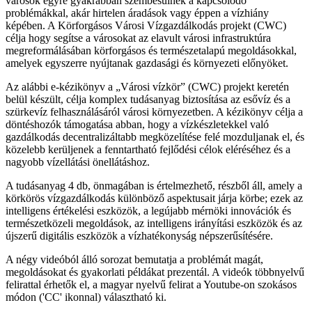
városok egyre gyakrabban szembesülnek a kapcsolódó
problémákkal, akár hirtelen áradások vagy éppen a vízhiány
képében. A Körforgásos Városi Vízgazdálkodás projekt (CWC)
célja hogy segítse a városokat az elavult városi infrastruktúra
megreformálásában körforgásos és természetalapú megoldásokkal,
amelyek egyszerre nyújtanak gazdasági és környezeti előnyöket.
Az alábbi e-kézikönyv a „Városi vízkör” (CWC) projekt keretén
belül készült, célja komplex tudásanyag biztosítása az esővíz és a
szürkevíz felhasználásáról városi környezetben. A kézikönyv célja a
döntéshozók támogatása abban, hogy a vízkészletekkel való
gazdálkodás decentralizáltabb megközelítése felé mozduljanak el, és
közelebb kerüljenek a fenntartható fejlődési célok eléréséhez és a
nagyobb vízellátási önellátáshoz.
A tudásanyag 4 db, önmagában is értelmezhető, részből áll, amely a
körkörös vízgazdálkodás különböző aspektusait járja körbe; ezek az
intelligens értékelési eszközök, a legújabb mérnöki innovációk és
természetközeli megoldások, az intelligens irányítási eszközök és az
újszerű digitális eszközök a vízhatékonyság népszerűsítésére.
A négy videóból álló sorozat bemutatja a problémát magát,
megoldásokat és gyakorlati példákat prezentál. A videók többnyelvű
felirattal érhetők el, a magyar nyelvű felirat a Youtube-on szokásos
módon ('CC' ikonnal) választható ki.