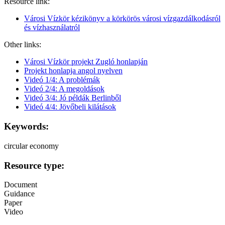
Resource link:
Városi Vízkör kézikönyv a körkörös városi vízgazdálkodásról
és vízhasználatról
Other links:
Városi Vízkör projekt Zugló honlapján
Projekt honlapja angol nyelven
Videó 1/4: A problémák
Videó 2/4: A megoldások
Videó 3/4: Jó példák Berlinből
Videó 4/4: Jövőbeli kilátások
Keywords:
circular economy
Resource type:
Document
Guidance
Paper
Video