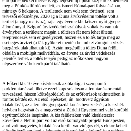
európai léptékkel mérve is egy teljesen új típusú közpark születhetett
meg a Pünkösdfürdő mellett, az ismert Római-part folytatásában,
mintegy 6 hektáron. A területnek nem volt sem történeti, sem
tervezői előzménye. 2020-ig a Duna árvízvédelmi töltése volt a
terület (ahogy ma is az), rajta egy évente kb. kétszer nyírt gyepes
állománnyal. Szigorú árvízvédelmi szabályok voltak és vannak
érvényben a területen: magán a töltésen fát nem lehet ültetni,
tereprendezés sem engedélyezett, hiszen ez a töltés tartja meg az
esetleges árvizet (a fák gyökerei mentén be tud szivárogni a víz és
buzgárok alakulhatnak ki). Aztán megépült a töltés Duna felőli
oldalán a mobilgát mellvédfala, ez átvette az árvízi védekezés
jelentős terhét, a töltés tetején pedig az időközben nagyon
népszerűvé váló kerékpárút található.
A Főkert kb. 10 éve kísérletezik az ökológiai szempontú
parkfenntartással, illetve ezzel kapcsolatosan a fenntartás orientált
tervezéssel, hiszen költségoldalról és az erőforrások tekintetében is
fontos kérdés ez. Az első lépéseket, ún. biodiverz ágyások
kialakítását, az alternatív gyepgazdálkodás bevezetését, a kaszálék
helyben hagyását és a magvetést a Zürichi Egyetemmel való korábbi
együttműködés inspirálta. A kis felületeken való kísérletezést
követően a Nehru part volt az első komolyabb projekt Budapesten,
ahol volt magvetés, kialakításra került vadvirágos rét, s ekkor kellett
először érzékenyíteni a lakosságot is ezekkel a kulturálisan mélyen