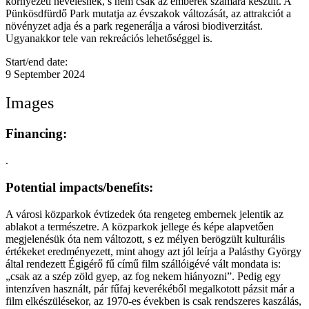
környezeti nevelésnek, s nem csak az emberek számára készült. A
Pünkösdfürdő Park mutatja az évszakok változását, az attrakciót a
növényzet adja és a park regenerálja a városi biodiverzitást.
Ugyanakkor tele van rekreációs lehetőséggel is.
Start/end date:
9 September 2024
Images
Financing:
.
Potential impacts/benefits:
A városi közparkok évtizedek óta rengeteg embernek jelentik az
ablakot a természetre. A közparkok jellege és képe alapvetően
megjelenésük óta nem változott, s ez mélyen berögzült kulturális
értékeket eredményezett, mint ahogy azt jól leírja a Palásthy György
által rendezett Égigérő fű című film szállóigévé vált mondata is:
„csak az a szép zöld gyep, az fog nekem hiányozni”. Pedig egy
intenzíven használt, pár fűfaj keverékéből megalkotott pázsit már a
film elkészülésekor, az 1970-es években is csak rendszeres kaszálás,