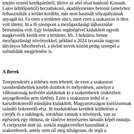
tetején vezető kerékpárútról, illetve az alsó részt határoló Kossuth
Lajos üdülőpartról) becsatlakozó, akadálymentes betonút (amelyhez
felhasználták a terület korábbi, már nem használt sólyapályáinak
anyagát is). Fa ezen a területen sincs, mert ezen a szakaszon is tilos
volt ültetni. Itt a fő szempont a mezőgazdasági tájhasználat
bemutatása volt. Egy botanikus segítségével kialakított egyedi
magkeverék került erre a területre, kb. 3 hektárra, benne
mezőgazdasági növényekkel, például a 2024 tavaszán nagyon
látványos bíborherével, a távlati tervek között pedig szerepel a
szénabálák megjelenése is.
A Berek
Tereprendezés a töltésen nem lehetett, de ezen a szakaszon
szembetűnhetnek kisebb dombok és mélyedések, amelyet a
változatosság kedvéért alakítottak ki a szakemberek (miközben
anyagelhordás nem történt). Ezen a szakaszon indul el a
karsztbokorerdő mintájára kialakított, Magyarországon kuriózumnak
számító bokorerdő-rész. Itt modulokban kerültek kiültetésre a
cserjék és a suhángok, sorokban vannak a növények, van az
egésznek egy ritmusa, de ránézve természetes társulás képét mutatja.
A cserjeszint alatt ún. sorköz magkeveréket használtak a
szakemberek, amely nem nő meg túlságosan, de segít a