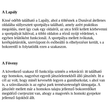
A Lapály
Kissé odébb található a Lapály, ahol a töltésnek a Dunával átellenes
oldalába süllyesztett sportpálya található, amely azért praktikus
megoldás, mert így csak egy oldalról, az utca felől kellett körbevenni
a sportpályát hálóval, a többi oldalon a rézsű nyújt védelmet, s
egyben lelátóként funkcionál. A sportpálya mellett ivókutak,
kerékpártárolók, szervízpont és esőbeálló is elhelyezésre került, s a
bokorerdő is folytatódik ezen a szakaszon.
A Föveny
A következő szakasz fő funkciója szintén a rekreáció: itt található
egy homokos, nagyrészt egyedi játszóelemekből álló játszótér. Itt a
cél az volt, hogy minél kevesebb legyen a gumiburkolat, s ahol van
is, a színválasztás is az egész park természetességét támogatja. A
játszótér mellett már a homokos talajra jellemző bokorerdőket
megidéző cserjeszint van, ahogy a magvetés is homoki gyepekre
jellemző fajokból állt.