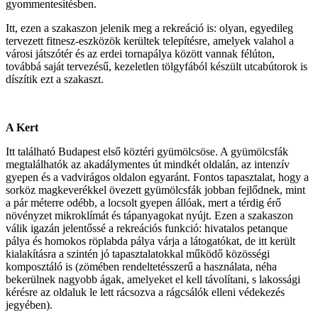
gyommentesítésben.
Itt, ezen a szakaszon jelenik meg a rekreáció is: olyan, egyedileg
tervezett fitnesz-eszközök kerültek telepítésre, amelyek valahol a
városi játszótér és az erdei tornapálya között vannak félúton,
továbbá saját tervezésű, kezeletlen tölgyfából készült utcabútorok is
díszítik ezt a szakaszt.
A Kert
Itt található Budapest első köztéri gyümölcsöse. A gyümölcsfák
megtalálhatók az akadálymentes út mindkét oldalán, az intenzív
gyepen és a vadvirágos oldalon egyaránt. Fontos tapasztalat, hogy a
sorköz magkeverékkel övezett gyümölcsfák jobban fejlődnek, mint
a pár méterre odébb, a locsolt gyepen állóak, mert a térdig érő
növényzet mikroklímát és tápanyagokat nyújt. Ezen a szakaszon
válik igazán jelentőssé a rekreációs funkció: hivatalos petanque
pálya és homokos röplabda pálya várja a látogatókat, de itt került
kialakításra a szintén jó tapasztalatokkal működő közösségi
komposztáló is (zömében rendeltetésszerű a használata, néha
bekerülnek nagyobb ágak, amelyeket el kell távolítani, s lakossági
kérésre az oldaluk le lett rácsozva a rágcsálók elleni védekezés
jegyében).