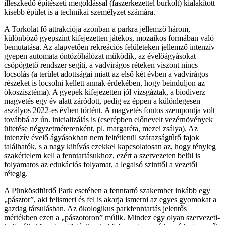
illeszkedő építészeti megoldással (faszerkezettel burkolt) kialakított
kisebb épület is a technikai személyzet számára.
A Torkolat fő attrakciója azonban a parkra jellemző három,
különböző gyepszint kifejezetten játékos, mozaikos formában való
bemutatása. Az alapvetően rekreációs felületeken jellemző intenzív
gyepen automata öntözőhálózat működik, az évelőágyásokat
csöpögtető rendszer segíti, a vadvirágos réteken viszont nincs
locsolás (a terület adottságai miatt az első két évben a vadvirágos
részeket is locsolni kellett annak érdekében, hogy beinduljon az
ökoszisztéma). A gyepek kifejezetten jól vizsgáztak, a biodiverz
magvetés egy év alatt záródott, pedig ez éppen a különlegesen
aszályos 2022-es évben történt. A magvetés fontos szempontja volt
továbbá az ún. inicializálás is (cserépben előnevelt vezérnövények
ültetése négyzetméterenként, pl. margaréta, mezei zsálya). Az
intenzív évelő ágyásokban nem feltétlenül szárazságtűrő fajok
találhatók, s a nagy kihívás ezekkel kapcsolatosan az, hogy tényleg
szakértelem kell a fenntartásukhoz, ezért a szervezeten belül is
folyamatos az edukációs folyamat, a legalsó szinttől a vezetői
rétegig.
A Pünkösdfürdő Park esetében a fenntartó szakember inkább egy
„pásztor”, aki felismeri és fel is akarja ismerni az egyes gyomokat a
gazdag társulásban. Az ökologikus parkfenntartás jelentős
mértékben ezen a „pászotoron” múlik. Mindez egy olyan szervezeti-