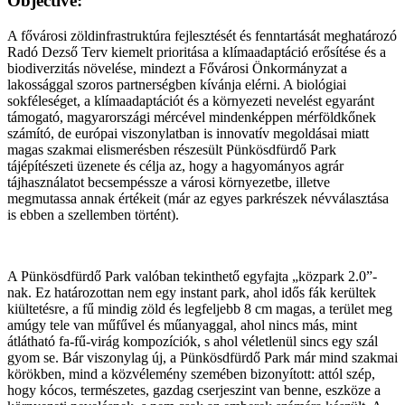
Objective:
A fővárosi zöldinfrastruktúra fejlesztését és fenntartását meghatározó
Radó Dezső Terv kiemelt prioritása a klímaadaptáció erősítése és a
biodiverzitás növelése, mindezt a Fővárosi Önkormányzat a
lakossággal szoros partnerségben kívánja elérni. A biológiai
sokféleséget, a klímaadaptációt és a környezeti nevelést egyaránt
támogató, magyarországi mércével mindenképpen mérföldkőnek
számító, de európai viszonylatban is innovatív megoldásai miatt
magas szakmai elismerésben részesült Pünkösdfürdő Park
tájépítészeti üzenete és célja az, hogy a hagyományos agrár
tájhasználatot becsempéssze a városi környezetbe, illetve
megmutassa annak értékeit (már az egyes parkrészek névválasztása
is ebben a szellemben történt).
A Pünkösdfürdő Park valóban tekinthető egyfajta „közpark 2.0”-
nak. Ez határozottan nem egy instant park, ahol idős fák kerültek
kiültetésre, a fű mindig zöld és legfeljebb 8 cm magas, a terület meg
amúgy tele van műfűvel és műanyaggal, ahol nincs más, mint
átlátható fa-fű-virág kompozíciók, s ahol véletlenül sincs egy szál
gyom se. Bár viszonylag új, a Pünkösdfürdő Park már mind szakmai
körökben, mind a közvélemény szemében bizonyított: attól szép,
hogy kócos, természetes, gazdag cserjeszint van benne, eszköze a