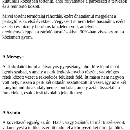
kulturális közegben történik, ahol folyamatos a párbeszéd a tervezők
és a fenntartó között.
Mivel történt termőtalaj ráhordás, ezért óhatatlanul megjelent a
parlagfű is az első években. Vegyszert itt nem lehet használni, ezért
az első év bizony heroikus küzdelem volt, amelynek
eredményeképpen a záródó társulásokban 90%-ban visszaszorult a
közismert gyom.
A Mezsgye
A Torkolattól indul a látványos gyepsétány, ahol fűre lépni tehát
igenis szabad, s amely a park legkeskenyebb részén, vadvirágos
rétek között vezet a rekreációs felületek felé. Itt másra nem nagyon
volt hely, hiszen a park két oldalán aszfaltozott út vezet, így az e két
irányból induló akadálymentes burkolat, amely aztán összeköti a
funkciókat, csak kicsit távolabb jelenik meg.
A Szántó
A következő egység az ún. Határ, vagy Szántó. Itt már kiszélesedik
valamelyest a terület, ezért itt indul el a környező két útról (a töltés