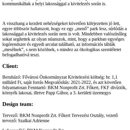
kommunikáltak a helyi lakossággal a kivitelezés során is.
A visszhang a kezdeti nehézségeket követően kifejezetten jó lett,
egyre többször hallatszott, hogy ez egy „menő” park lesz, súrlódás a
lakossággal a kivitelezés során nem is volt. Mindebben valószínűleg
sokat segítettek az olyan nüanszok, mint, hogy a parkban egységes
logórendszer és egyedi arculat található, az információs táblák
„mesélnek”, s nem közölnek, s mindez az ökologikus szemléletet
befogadhatóvá teszi.
Client:
Beruházó: Fővárosi Önkormányzat Kivitelezési költség: br. 1,1
milliárd Ft, saját forrás Megvalósítás: 2021-2022, és azt követően
folyamatosan Fenntartó: BKM Nonprofit Zrt. Főkert, FKF divíziók,
környék lakosai, illetve Papp Gábor, a 3. kerületi üzemegys
Design team:
Tervező: BKM Nonprofit Zrt. Főkert Tervezési Osztály, vezető
tervező: Szalkai Adrienne