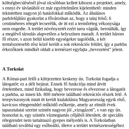
költségbecslésénél jóval olcsóbban kellett kihozni a projektet, amely,
s ennyi év távlatából ez már egyértelműen kijelenthető: minden
tekintetben nagyon jó hatásfokkal működik. Az általános
parkfelújítási gyakorlat a fővárosban az, hogy a talaj felső, 6
centiméteres rétegét lecserélik, de itt ezt a termőréteg vékonysága
nem engedte. A terület növényzetét ezért tarra vágták, berotálták, így
a meglévő társulás alapvetően a helyszínen maradt. A terület három
fő részre, s azon belül kisebb egységekre tagolódik, a két
természetesebb rész közé került a sok rekreációs felület, így a parkba
érkezőknek mindkét oldalt a természet egyfajta „bevezetést” jelent.
A Torkolat
A Római-part felől a kifejezetten keskeny ún. Torkolat fogadja a
látogatót: ez a déli bejárat. Ennek fő funkciója mind átvitt
értelemben, mind fizikailag, hogy bevezesse és elvezesse a látogatót
a parkba, az innen kb. 800 méterre található rekreációs részek felé. A
terepviszonyok miatt itt került kialakításra Magyarország egyik első,
kavicsos rétegrenddel működő esőkertje, amely az elmúlt évek
tapasztalatai szerint szintén nagyon jól „vizsgázott”, s van egy ún.
homorlat is, egy szintén vízmegtartás céljából létesített, de speciális
rétegrendet nem tartalmazó gyepes mélyedés is. A Torkolatban
található továbbá egy esőbeálló, illetve a terület természetességéhez