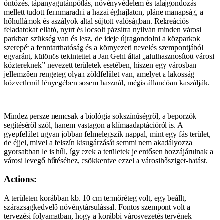
öntözés, tápanyagutánpótlás, növényvédelem és talajgondozás
mellett tudott fennmaradni a hazai éghajlaton, pláne manapság, a
hőhullámok és aszályok által sújtott valóságban. Rekreációs
feladatokat ellátó, nyírt és locsolt pázsitra nyilván minden városi
parkban szükség van és lesz, de ideje újragondolni a közparkok
szerepét a fenntarthatóság és a környezeti nevelés szempontjából
egyaránt, különös tekintettel a Jan Gehl által „alulhasznosított városi
köztereknek” nevezett területek esetében, hiszen egy városban
jellemzően rengeteg olyan zöldfelület van, amelyet a lakosság
közvetlenül lényegében sosem használ, mégis állandóan kaszálják.
Mindez persze nemcsak a biológia sokszínűségről, a beporzók
segítéséről szól, hanem vastagon a klímaadaptációról is. A
gyepfelület ugyan jobban felmelegszik nappal, mint egy fás terület,
de éjjel, mivel a felszín kisugárzását semmi nem akadályozza,
gyorsabban le is hűl, így ezek a területek jelentősen hozzájárulnak a
városi levegő hűtéséhez, csökkentve ezzel a városihősziget-hatást.
Actions:
A területen korábban kb. 10 cm termőréteg volt, egy beállt,
szárazságkedvelő növénytársulással. Fontos szempont volt a
tervezési folyamatban, hogy a korábbi városvezetés tervének