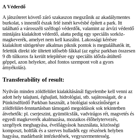
A Véderdő
A játszóteret követő záró szakaszon megszűnik az akadálymentes
burkolat, s innentől észak felé ismét kevésbé épített a park. Itt
található a városszéli szélfogó véderdők, valamint az árvízi véderdő
mintájára kialakított véderdő, alatta pedig egy speciális sorköz-
magkeverék, amelyet nem kell kaszálni. Lakossági kérésre
kialakított sütögetésre alkalmas piknik pontok is megtalálhatók itt,
felettük direkt ide ültetett idősebb fákkal (az egész parkban összesen
9 db túlkoros fa került telepítésre egy speciális idősfa-átültető
géppel, azon helyekre, ahol fontos szempont volt a gyors
árnyékolás).
Transferability of result:
Nyilván minden zöldfelület kialakításánál figyelembe kell venni az
adott hely talajtani, éghajlati, hidrológiai, stb. sajátosságait, de a
Pünkösdfürdő Parkban használt, a biológiai sokszínűséget a
zöldfelület-fenntartásban támogató megoldások sok tekintetben
átvehetők: pl. cserjeszint, gyümölcsfák, vadvirágos rét, magvetés és
egyedi magkeverék akalmazása, mozaikos élőhelytervezés,
szegélyek meghagyása, évelőágyások használata, közösségi
komposzt, holtfák és a szerves hulladék egy részének helyben
hagyása, madárbarát intézkedések, vegyszermentesség.