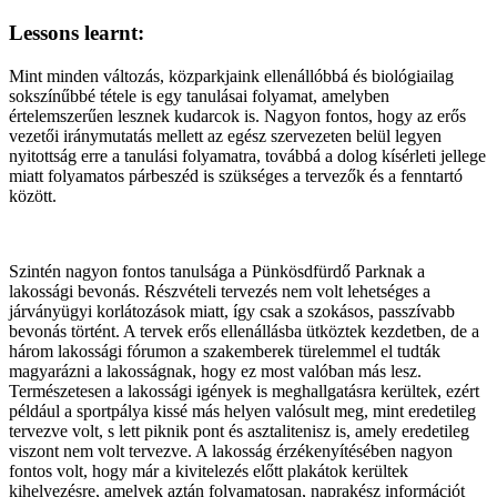
Lessons learnt:
Mint minden változás, közparkjaink ellenállóbbá és biológiailag
sokszínűbbé tétele is egy tanulásai folyamat, amelyben
értelemszerűen lesznek kudarcok is. Nagyon fontos, hogy az erős
vezetői iránymutatás mellett az egész szervezeten belül legyen
nyitottság erre a tanulási folyamatra, továbbá a dolog kísérleti jellege
miatt folyamatos párbeszéd is szükséges a tervezők és a fenntartó
között.
Szintén nagyon fontos tanulsága a Pünkösdfürdő Parknak a
lakossági bevonás. Részvételi tervezés nem volt lehetséges a
járványügyi korlátozások miatt, így csak a szokásos, passzívabb
bevonás történt. A tervek erős ellenállásba ütköztek kezdetben, de a
három lakossági fórumon a szakemberek türelemmel el tudták
magyarázni a lakosságnak, hogy ez most valóban más lesz.
Természetesen a lakossági igények is meghallgatásra kerültek, ezért
például a sportpálya kissé más helyen valósult meg, mint eredetileg
tervezve volt, s lett piknik pont és asztalitenisz is, amely eredetileg
viszont nem volt tervezve. A lakosság érzékenyítésében nagyon
fontos volt, hogy már a kivitelezés előtt plakátok kerültek
kihelyezésre, amelyek aztán folyamatosan, naprakész információt