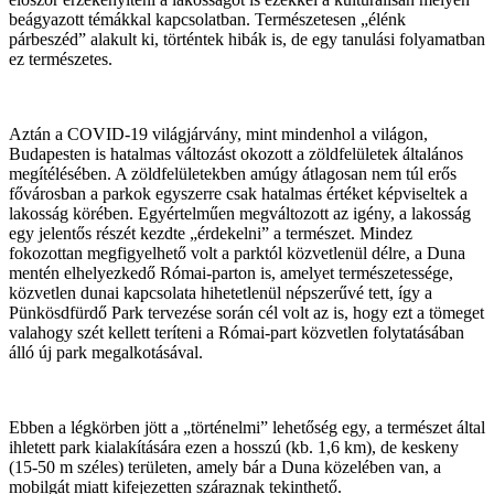
beágyazott témákkal kapcsolatban. Természetesen „élénk
párbeszéd” alakult ki, történtek hibák is, de egy tanulási folyamatban
ez természetes.
Aztán a COVID-19 világjárvány, mint mindenhol a világon,
Budapesten is hatalmas változást okozott a zöldfelületek általános
megítélésében. A zöldfelületekben amúgy átlagosan nem túl erős
fővárosban a parkok egyszerre csak hatalmas értéket képviseltek a
lakosság körében. Egyértelműen megváltozott az igény, a lakosság
egy jelentős részét kezdte „érdekelni” a természet. Mindez
fokozottan megfigyelhető volt a parktól közvetlenül délre, a Duna
mentén elhelyezkedő Római-parton is, amelyet természetessége,
közvetlen dunai kapcsolata hihetetlenül népszerűvé tett, így a
Pünkösdfürdő Park tervezése során cél volt az is, hogy ezt a tömeget
valahogy szét kellett teríteni a Római-part közvetlen folytatásában
álló új park megalkotásával.
Ebben a légkörben jött a „történelmi” lehetőség egy, a természet által
ihletett park kialakítására ezen a hosszú (kb. 1,6 km), de keskeny
(15-50 m széles) területen, amely bár a Duna közelében van, a
mobilgát miatt kifejezetten száraznak tekinthető.